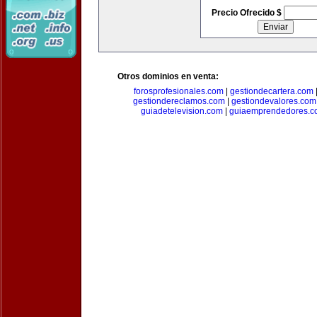
Precio Ofrecido $
Otros dominios en venta:
forosprofesionales.com
|
gestiondecartera.com
gestiondereclamos.com
|
gestiondevalores.com
guiadetelevision.com
|
guiaemprendedores.c