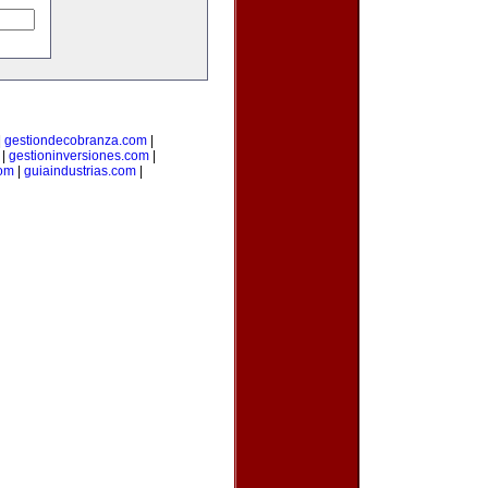
|
gestiondecobranza.com
|
|
gestioninversiones.com
|
om
|
guiaindustrias.com
|