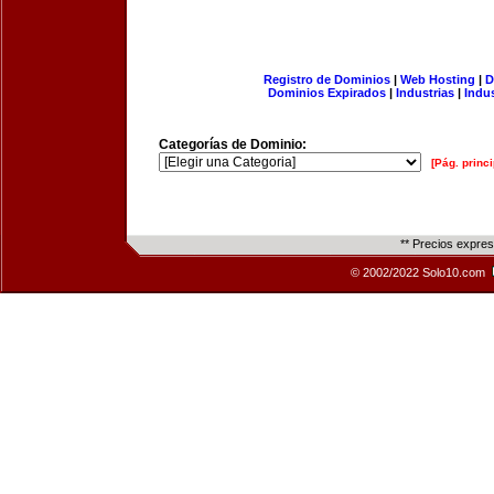
Registro de Dominios
|
Web Hosting
|
D
Dominios Expirados
|
Industrias
|
Indu
Categorías de Dominio:
[Pág. princi
** Precios expre
© 2002/2022 Solo10.com