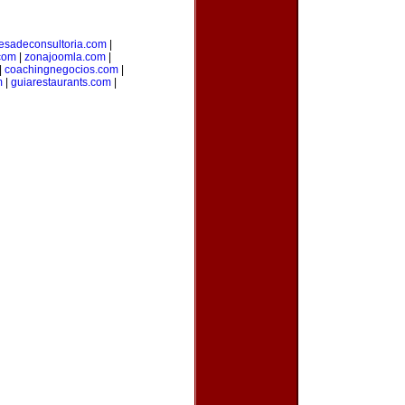
esadeconsultoria.com
|
com
|
zonajoomla.com
|
|
coachingnegocios.com
|
m
|
guiarestaurants.com
|