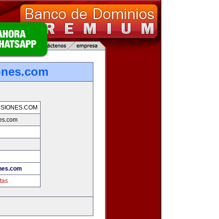
ones.com
SIONES.COM
es.com
nes.com
tas