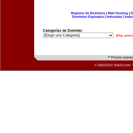
Registro de Dominios
|
Web Hosting
|
D
Dominios Expirados
|
Industrias
|
Indu
Categorías de Dominio:
[Pág. princi
** Precios expre
© 2002/2022 Solo10.com