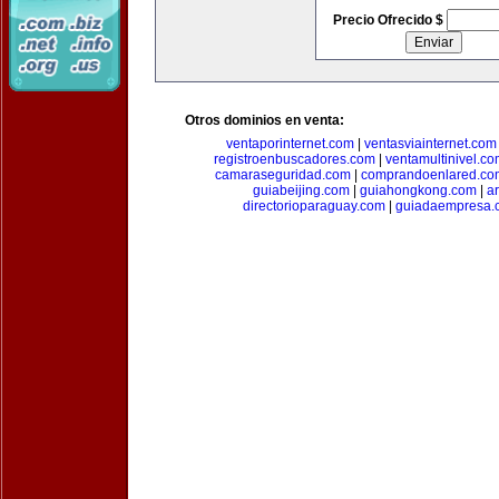
Precio Ofrecido $
Otros dominios en venta:
ventaporinternet.com
|
ventasviainternet.com
registroenbuscadores.com
|
ventamultinivel.c
camaraseguridad.com
|
comprandoenlared.co
guiabeijing.com
|
guiahongkong.com
|
a
directorioparaguay.com
|
guiadaempresa.