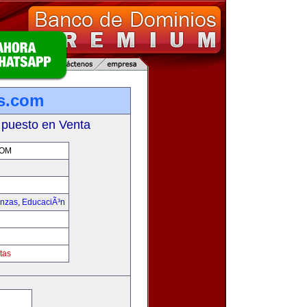
s.com
 puesto en Venta
COM
anzas
,
EducaciÃ³n
tas