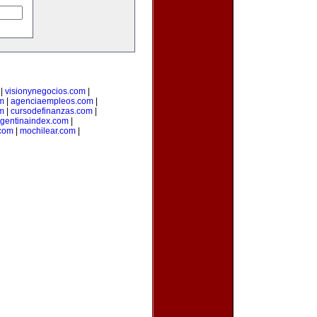
|
visionynegocios.com
|
om
|
agenciaempleos.com
|
m
|
cursodefinanzas.com
|
rgentinaindex.com
|
com
|
mochilear.com
|