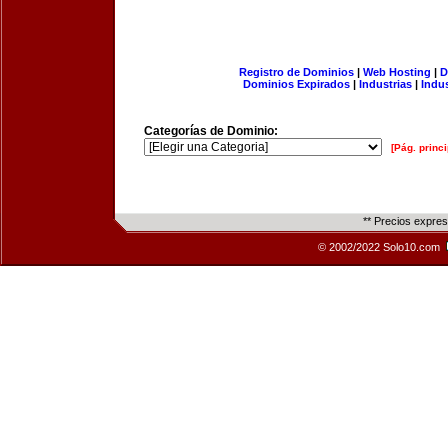
Registro de Dominios
|
Web Hosting
|
D
Dominios Expirados
|
Industrias
|
Indu
Categorías de Dominio:
[Pág. princi
** Precios expre
© 2002/2022 Solo10.com