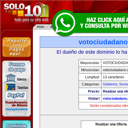
votociudadan
El dueño de este dominio lo ha
Mayusculas:
VOTOCIUDAD
Minusculas:
votociudadano
Longitud:
13 caracteres
Categorias:
Gobierno
,
Soci
Precio:
Realizar una of
Visitar!
votociudadano
Serán consideradas ofer
Realizar una Oferta