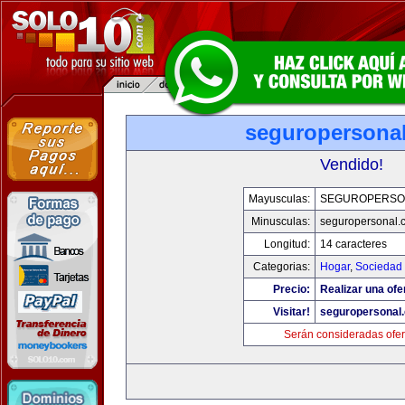
seguropersona
Vendido!
Mayusculas:
SEGUROPERSO
Minusculas:
seguropersonal.
Longitud:
14 caracteres
Categorias:
Hogar
,
Sociedad
Precio:
Realizar una ofe
Visitar!
seguropersonal
Serán consideradas ofer