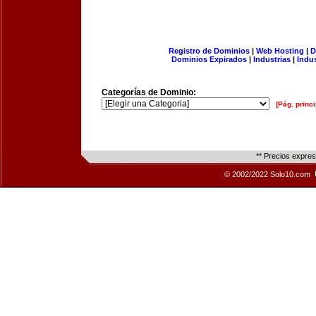
Registro de Dominios
|
Web Hosting
|
D
Dominios Expirados
|
Industrias
|
Indu
Categorías de Dominio:
[Pág. princi
** Precios expre
© 2002/2022 Solo10.com