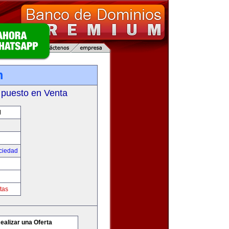
m
 puesto en Venta
M
ciedad
tas
ealizar una Oferta