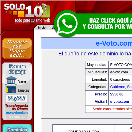
e-Voto.co
El dueño de este dominio lo ha
Mayusculas:
E-VOTO.CO
Minusculas:
e-voto.com
Longitud:
6 caracteres
Categorias:
Gobierno
,
So
Precio:
$550.00
Visitar!
e-voto.com
Serán consideradas ofer
R