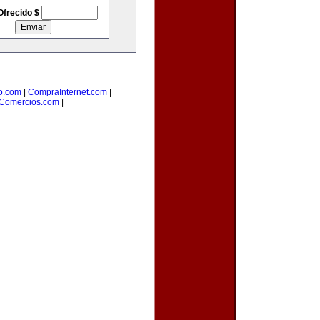
Ofrecido $
o.com
|
CompraInternet.com
|
Comercios.com
|