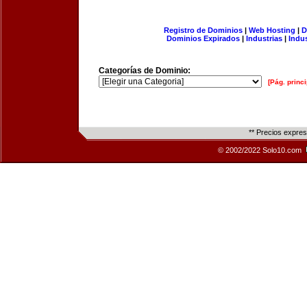
Registro de Dominios
|
Web Hosting
|
D
Dominios Expirados
|
Industrias
|
Indu
Categorías de Dominio:
[Pág. princi
** Precios expre
© 2002/2022 Solo10.com