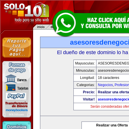
asesoresdenegoc
El dueño de este dominio lo ha
Mayusculas:
ASESORESDENEG
Minusculas:
asesoresdenegocio
Longitud:
18 caracteres
Categorias:
Negocios
,
Profesio
Precio:
Realizar una oferta
Visitar!
asesoresdenegoci
Serán consideradas ofer
Realizar una Oferta