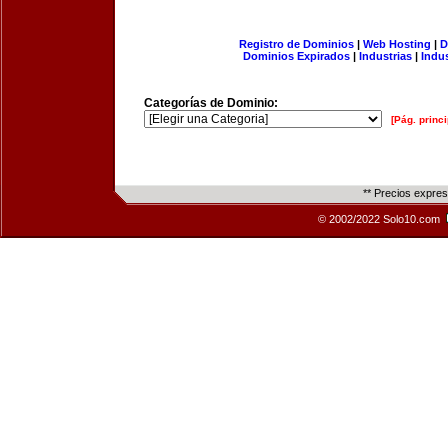
Registro de Dominios
|
Web Hosting
|
D
Dominios Expirados
|
Industrias
|
Indu
Categorías de Dominio:
[Pág. princi
** Precios expre
© 2002/2022 Solo10.com