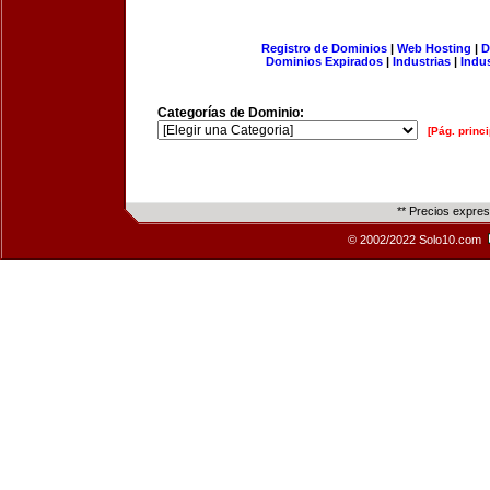
Registro de Dominios
|
Web Hosting
|
D
Dominios Expirados
|
Industrias
|
Indu
Categorías de Dominio:
[Pág. princi
** Precios expre
© 2002/2022 Solo10.com