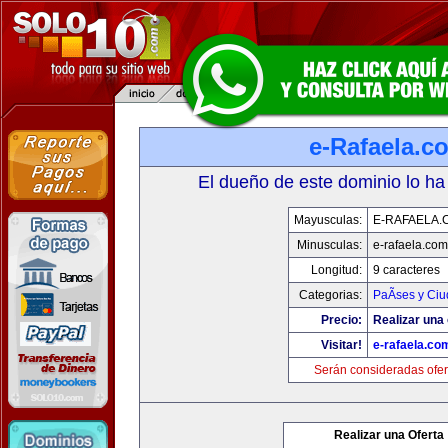
e-Rafaela.c
El dueño de este dominio lo ha
Mayusculas:
E-RAFAELA.
Minusculas:
e-rafaela.com
Longitud:
9 caracteres
Categorias:
PaÃ­ses y Ci
Precio:
Realizar una 
Visitar!
e-rafaela.co
Serán consideradas ofer
Realizar una Oferta