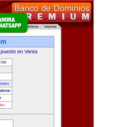
om
 puesto en Venta
COM
udades
oferta!
m
tas