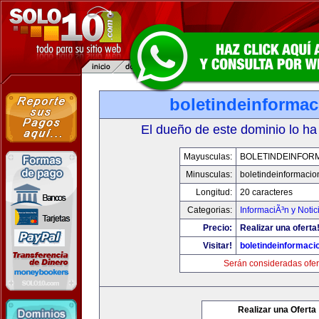
boletindeinforma
El dueño de este dominio lo ha
Mayusculas:
BOLETINDEINFOR
Minusculas:
boletindeinformaci
Longitud:
20 caracteres
Categorias:
InformaciÃ³n y Notic
Precio:
Realizar una oferta
Visitar!
boletindeinformaci
Serán consideradas ofer
Realizar una Oferta