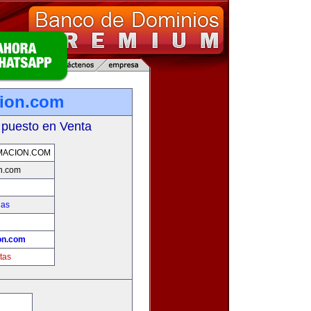
cion.com
 puesto en Venta
MACION.COM
on.com
ias
!
on.com
tas