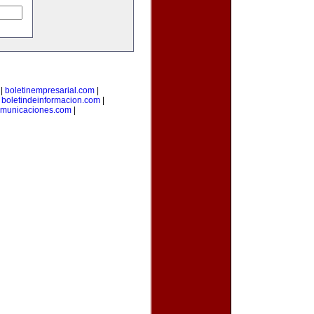
|
boletinempresarial.com
|
|
boletindeinformacion.com
|
omunicaciones.com
|