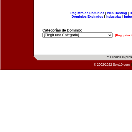
Registro de Dominios
|
Web Hosting
|
D
Dominios Expirados
|
Industrias
|
Indu
Categorías de Dominio:
[Pág. princi
** Precios expre
© 2002/2022 Solo10.com