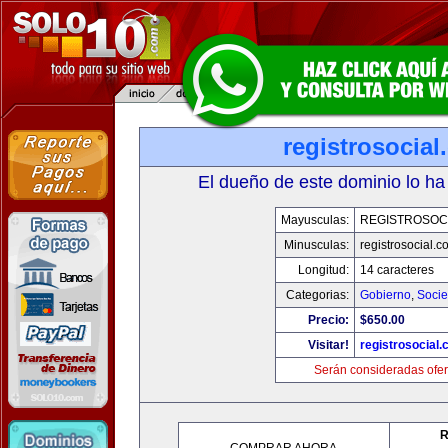
registrosocia
El dueño de este dominio lo ha
Mayusculas:
REGISTROSOC
Minusculas:
registrosocial.c
Longitud:
14 caracteres
Categorias:
Gobierno
,
Soci
Precio:
$650.00
Visitar!
registrosocial
Serán consideradas ofer
R