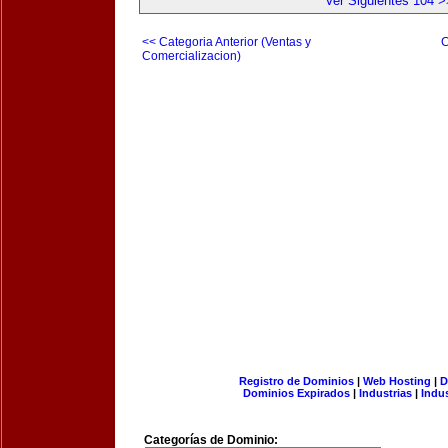
Ver Siguientes 104 >
<< Categoria Anterior (Ventas y
C
Comercializacion)
Registro de Dominios
|
Web Hosting
|
D
Dominios Expirados
|
Industrias
|
Indu
Categorías de Dominio: