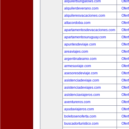
alquilerbungalows.com
Ofer
alquilerdeverano.com
Ofer
alquileresvacaciones.com
Ofer
altacordoba.com
Ofer
apartamentosdevacaciones.com
Ofer
apartamentosuruguay.com
Ofer
apuntesdeviaje.com
Ofer
areaviajes.com
Ofer
argentinateamo.com
Ofer
armesuviaje.com
Ofer
asesoresdeviaje.com
Ofer
asistenciadeviaje.com
Ofer
asistenciadeviajes.com
Ofer
asistenciaviajeros.com
Ofer
aventureros.com
Ofer
ayudaviajeros.com
Ofer
boletosenoferta.com
Ofer
buscadorturistico.com
Ofer