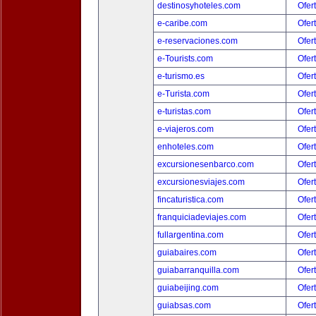
destinosyhoteles.com
Ofer
e-caribe.com
Ofer
e-reservaciones.com
Ofer
e-Tourists.com
Ofer
e-turismo.es
Ofer
e-Turista.com
Ofer
e-turistas.com
Ofer
e-viajeros.com
Ofer
enhoteles.com
Ofer
excursionesenbarco.com
Ofer
excursionesviajes.com
Ofer
fincaturistica.com
Ofer
franquiciadeviajes.com
Ofer
fullargentina.com
Ofer
guiabaires.com
Ofer
guiabarranquilla.com
Ofer
guiabeijing.com
Ofer
guiabsas.com
Ofer