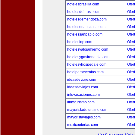
hotelesbrasilia.com
Ofer
hotelesdebrasil.com
Ofer
hotelesdemendoza.com
Ofer
hotelesenaustralia.com
Ofer
hotelessanpablo.com
Ofer
hotelestop.com
Ofer
hotelesyalojamiento.com
Ofer
hotelesygastronomia.com
Ofer
hotelesyhospedaje.com
Ofer
hotelparaeventos.com
Ofer
ideasdeviaje.com
Ofer
ideasdeviajes.com
Ofer
infovacaciones.com
Ofer
linksturismo.com
Ofer
mayoristadeturismo.com
Ofer
mayoristaviajes.com
Ofer
mexicoofertas.com
Ofer