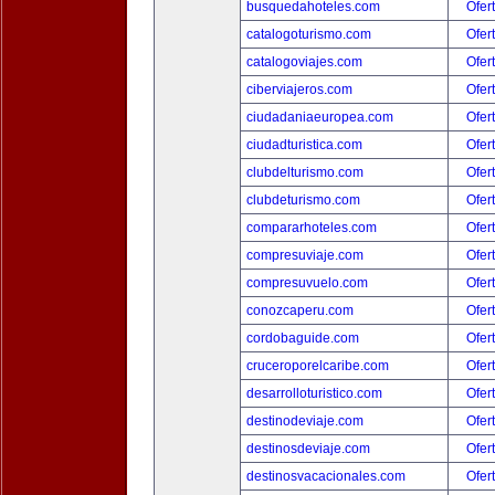
busquedahoteles.com
Ofer
catalogoturismo.com
Ofer
catalogoviajes.com
Ofer
ciberviajeros.com
Ofer
ciudadaniaeuropea.com
Ofer
ciudadturistica.com
Ofer
clubdelturismo.com
Ofer
clubdeturismo.com
Ofer
compararhoteles.com
Ofer
compresuviaje.com
Ofer
compresuvuelo.com
Ofer
conozcaperu.com
Ofer
cordobaguide.com
Ofer
cruceroporelcaribe.com
Ofer
desarrolloturistico.com
Ofer
destinodeviaje.com
Ofer
destinosdeviaje.com
Ofer
destinosvacacionales.com
Ofer