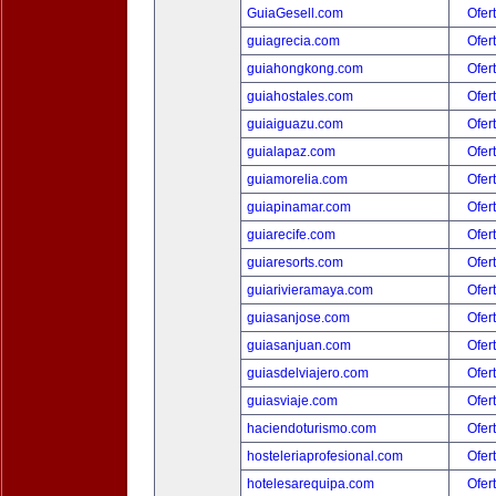
GuiaGesell.com
Ofer
guiagrecia.com
Ofer
guiahongkong.com
Ofer
guiahostales.com
Ofer
guiaiguazu.com
Ofer
guialapaz.com
Ofer
guiamorelia.com
Ofer
guiapinamar.com
Ofer
guiarecife.com
Ofer
guiaresorts.com
Ofer
guiarivieramaya.com
Ofer
guiasanjose.com
Ofer
guiasanjuan.com
Ofer
guiasdelviajero.com
Ofer
guiasviaje.com
Ofer
haciendoturismo.com
Ofer
hosteleriaprofesional.com
Ofer
hotelesarequipa.com
Ofer