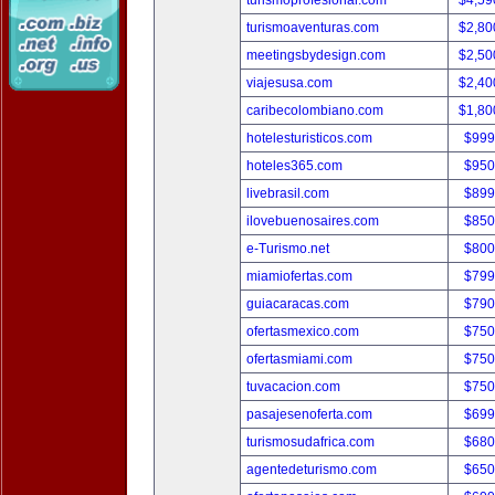
turismoprofesional.com
$4,59
turismoaventuras.com
$2,80
meetingsbydesign.com
$2,50
viajesusa.com
$2,40
caribecolombiano.com
$1,80
hotelesturisticos.com
$999
hoteles365.com
$950
livebrasil.com
$899
ilovebuenosaires.com
$850
e-Turismo.net
$800
miamiofertas.com
$799
guiacaracas.com
$790
ofertasmexico.com
$750
ofertasmiami.com
$750
tuvacacion.com
$750
pasajesenoferta.com
$699
turismosudafrica.com
$680
agentedeturismo.com
$650