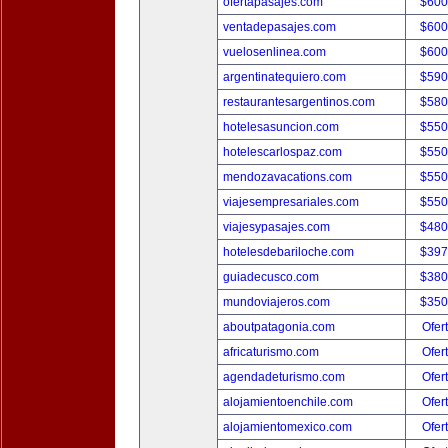
ofertapasajes.com
$600
ventadepasajes.com
$600
vuelosenlinea.com
$600
argentinatequiero.com
$590
restaurantesargentinos.com
$580
hotelesasuncion.com
$550
hotelescarlospaz.com
$550
mendozavacations.com
$550
viajesempresariales.com
$550
viajesypasajes.com
$480
hotelesdebariloche.com
$397
guiadecusco.com
$380
mundoviajeros.com
$350
aboutpatagonia.com
Ofer
africaturismo.com
Ofer
agendadeturismo.com
Ofer
alojamientoenchile.com
Ofer
alojamientomexico.com
Ofer