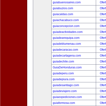
guiabuenosaires.com
Ofer
guiabuzios.com
Ofer
guiacaldas.com
Ofer
guiachacabuco.com
Ofer
guiaconcepcion.com
Ofer
guiadeactividades.com
Ofer
guiadearequipa.com
Ofer
guiadeblumenau.com
Ofer
guiadecaracas.com
Ofer
guiadecartagena.com
Ofer
guiadechile.com
Ofer
GuiaDeHonduras.com
Ofer
guiadeperu.com
Ofer
guiadepiura.com
Ofer
guiadesantiago.com
Ofer
guiadeviajero.com
Ofer
guiaexpediciones.com
Ofer
guiaformosa.com
Ofer